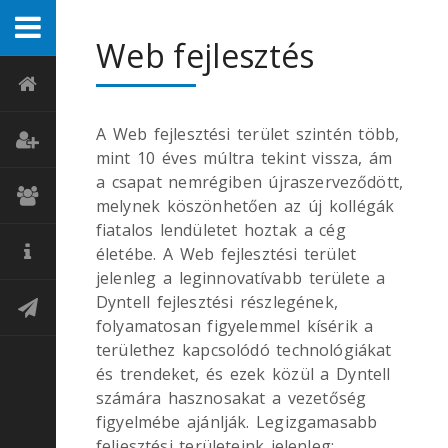
Web fejlesztés
A Web fejlesztési terület szintén több,
mint 10 éves múltra tekint vissza, ám
a csapat nemrégiben újraszerveződött,
melynek köszönhetően az új kollégák
fiatalos lendületet hoztak a cég
életébe. A Web fejlesztési terület
jelenleg a leginnovatívabb területe a
Dyntell fejlesztési részlegének,
folyamatosan figyelemmel kísérik a
területhez kapcsolódó technológiákat
és trendeket, és ezek közül a Dyntell
számára hasznosakat a vezetőség
figyelmébe ajánlják. Legizgamasabb
feljesztési területeink jelenleg: