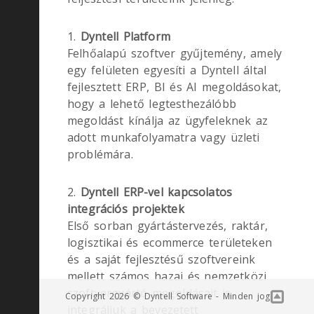
1.
Dyntell Platform
Felhőalapú szoftver gyűjtemény, amely
egy felületen egyesíti a Dyntell által
fejlesztett ERP, BI és AI megoldásokat,
hogy a lehető legtesthezálóbb
megoldást kínálja az ügyfeleknek az
adott munkafolyamatra vagy üzleti
problémára.
2.
Dyntell ERP-vel kapcsolatos
integrációs projektek
Első sorban gyártástervezés, raktár,
logisztikai és ecommerce területeken
és a saját fejlesztésű szoftvereink
mellett számos hazai és nemzetközi
szoftvergyártó megoldásait is
Copyright 2026 © Dyntell Software - Minden jog
integráljuk a bevezetett