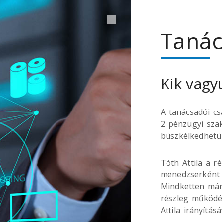
Tanác
Kik vagy
A tanácsadói cs
2 pénzügyi szak
büszkélkedhetü
Tóth Attila a r
menedzserként 
Mindketten már 
részleg működés
Attila irányításá