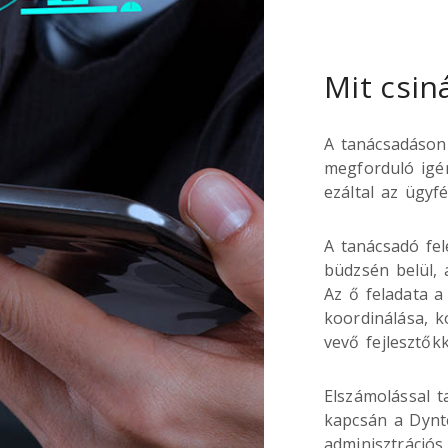
Mit csin
A tanácsadáson 
megforduló igén
ezáltal az ügyf
A tanácsadó fel
büdzsén belül, 
Az ő feladata 
koordinálása, 
vevő fejlesztők
Elszámolással ta
kapcsán a Dynte
adminisztrációs