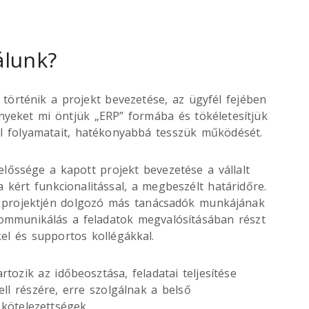
álunk?
történik a projekt bevezetése, az ügyfél fejében
yeket mi öntjük „ERP” formába és tökéletesítjük
él folyamatait, hatékonyabbá tesszük működését.
előssége a kapott projekt bevezetése a vállalt
a kért funkcionalitással, a megbeszélt határidőre.
a projektjén dolgozó más tanácsadók munkájának
kommunikálás a feladatok megvalósításában részt
kel és supportos kollégákkal.
rtozik az időbeosztása, feladatai teljesítése
ll részére, erre szolgálnak a belső
 kötelezettségek.