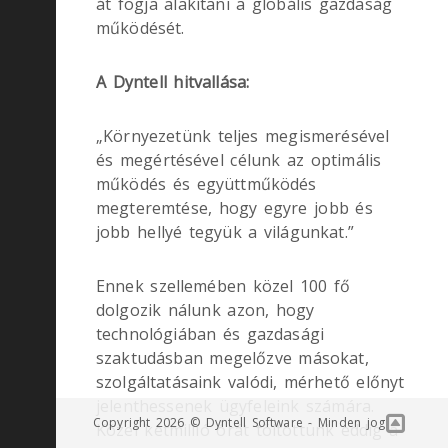
át fogja alakítani a globális gazdaság
működését.
A Dyntell hitvallása:
„Környezetünk teljes megismerésével
és megértésével célunk az optimális
működés és együttműködés
megteremtése, hogy egyre jobb és
jobb hellyé tegyük a világunkat.”
Ennek szellemében közel 100 fő
dolgozik nálunk azon, hogy
technológiában és gazdasági
szaktudásban megelőzve másokat,
szolgáltatásaink valódi, mérhető előnyt
jelenthessenek ügyfeleink számára.
Copyright 2026 © Dyntell Software - Minden jog
Közel kétmillió órát töltöttünk eddig a